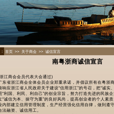
置：
>>
>>
首页
关于商会
诚信宣言
南粤浙商诚信宣言
浙江商会会员代表大会通过)
广东省浙江商会全体会员企业郑重承诺，并倡议所有在粤浙
极响应浙江省人民政府关于建设“信用浙江”的号召，把“诚实
照“利国、利民、利自己”的创业宗旨，努力打造先进的民族
立“诚信为本、操守为重”的良好风尚，提高创业者的个人素质
业内部建立信用管理制度，生产经营强化信用自律，做到遵
合法融资、诚信用工。