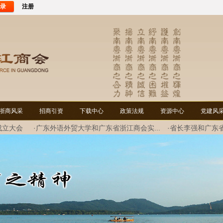
录
注册
浙商风采
招商引资
下载中心
政策法规
资源中心
党建风
成立大会
·广东外语外贸大学和广东省浙江商会实...
·省长李强和广东
谈