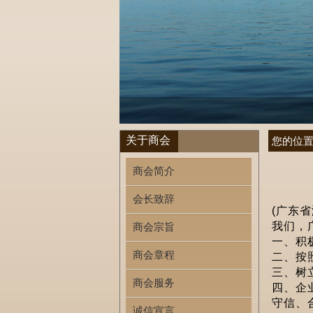
关于商会
您的位
商会简介
会长致辞
(
广东省
我们，
商会宗旨
一、积
商会章程
二、按
三、树
商会服务
四、企
守信、
诚信宣言