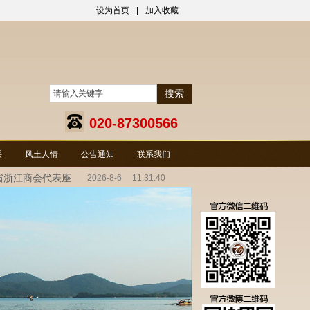
设为首页
|
加入收藏
搜索
020-87300566
采
风土人情
公告通知
联系我们
省浙江商会代表座
2026
-
8
-
6
11:31:41