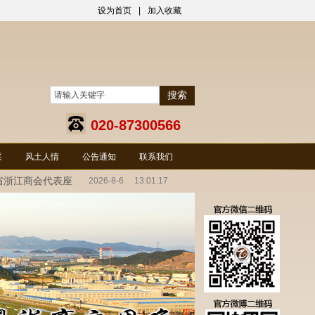
设为首页
|
加入收藏
搜索
020-87300566
采
风土人情
公告通知
联系我们
省浙江商会代表座
2026
-
8
-
6
13:01:18