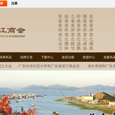
录
注册
浙商风采
招商引资
下载中心
政策法规
资源中心
党建风
成立大会
·广东外语外贸大学和广东省浙江商会实...
·省长李强和广东
谈